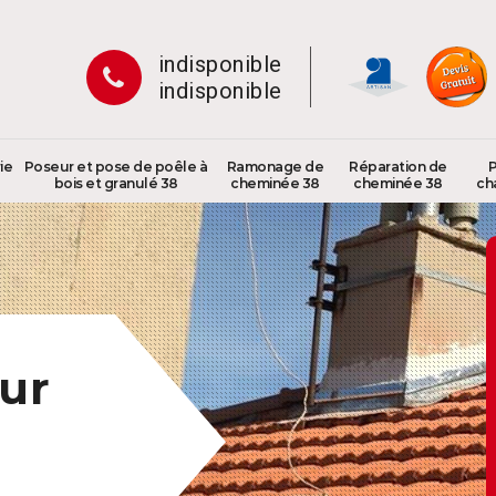
indisponible
indisponible
ie
Poseur et pose de poêle à
Ramonage de
Réparation de
P
bois et granulé 38
cheminée 38
cheminée 38
ch
ur