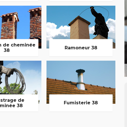
n de cheminée
Ramoneur 38
38
strage de
Fumisterie 38
minée 38