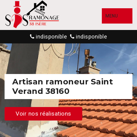
MENU
indisponible
indisponible
Artisan ramoneur Saint
Verand 38160
Voir nos réalisations