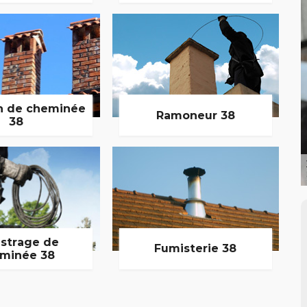
n de cheminée
Ramoneur 38
38
strage de
Fumisterie 38
minée 38