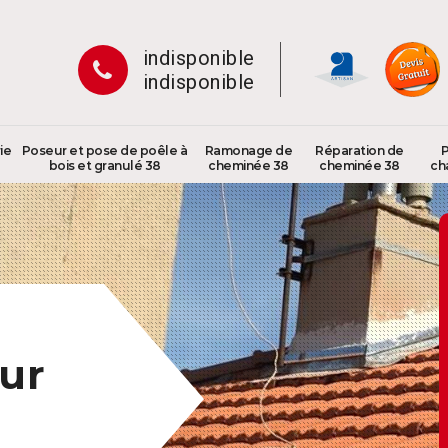
indisponible
indisponible
ie
Poseur et pose de poêle à
Ramonage de
Réparation de
P
bois et granulé 38
cheminée 38
cheminée 38
ch
ur