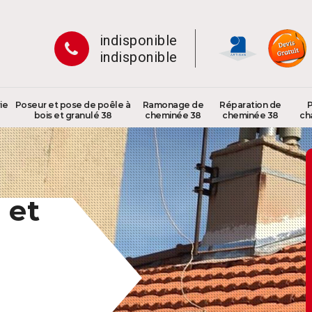
indisponible
indisponible
ie
Poseur et pose de poêle à
Ramonage de
Réparation de
P
bois et granulé 38
cheminée 38
cheminée 38
ch
 et