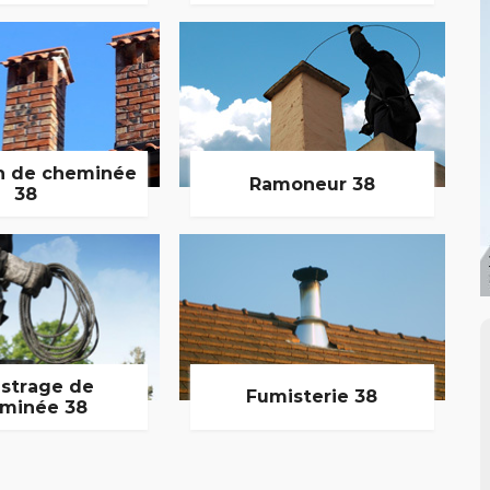
n de cheminée
Ramoneur 38
38
strage de
Fumisterie 38
minée 38