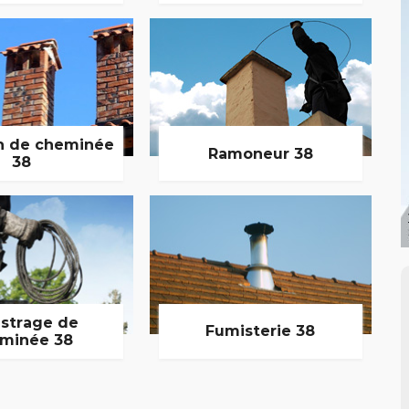
n de cheminée
Ramoneur 38
38
strage de
Fumisterie 38
minée 38