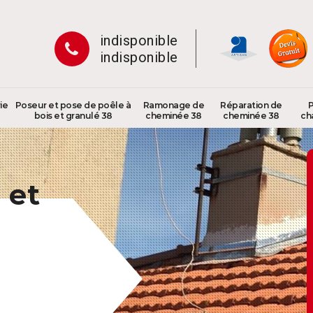
indisponible
indisponible
ie
Poseur et pose de poêle à
Ramonage de
Réparation de
P
bois et granulé 38
cheminée 38
cheminée 38
ch
 et