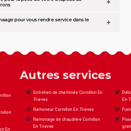
irons
aage pour vous rendre service dans le
Autres services
Entretien de cheminée Cornillon En
Débi
illon
Trieves
En T
Ramoneur Cornillon En Trieves
Fumi
nillon
Ramonage de chaudière Cornillon
Pose
En Trieves
gran
on En