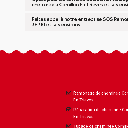
cheminée à Cornillon En Trieves et ses env
Faites appel à notre entreprise SOS Ramon
38710 et ses environs
Ramonage de cheminée Corn
En Trieves
Réparation de cheminée Cor
En Trieves
Tubage de cheminée Cornill