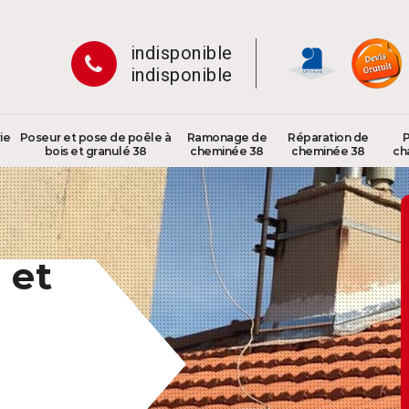
indisponible
indisponible
ie
Poseur et pose de poêle à
Ramonage de
Réparation de
P
bois et granulé 38
cheminée 38
cheminée 38
ch
 et