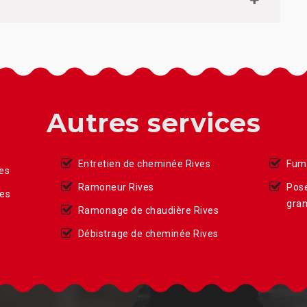
Autres services
Entretien de cheminée Rives
Fumi
es
Ramoneur Rives
Pose
ves
gran
Ramonage de chaudière Rives
Débistrage de cheminée Rives