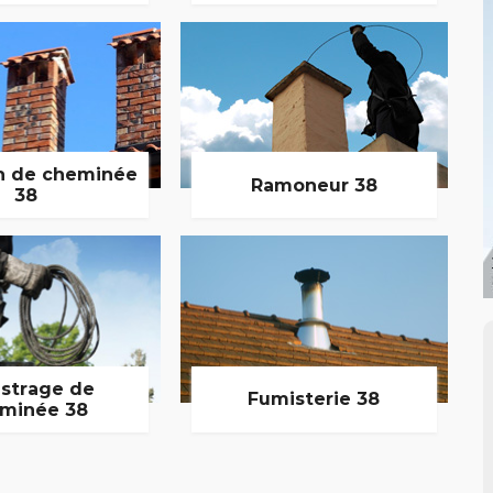
n de cheminée
Ramoneur 38
38
strage de
Fumisterie 38
minée 38