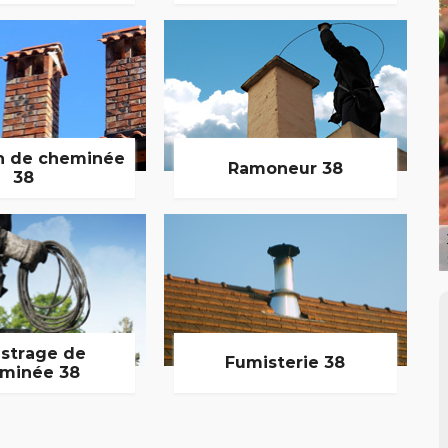
n de cheminée
Ramoneur 38
38
strage de
Fumisterie 38
minée 38