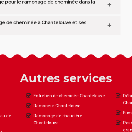
e pour le ramonage de cheminée dans la
e de cheminée à Chantelouve et ses
Autres services
Entretien de cheminée Chantelouve
Déb
Cha
Ramoneur Chantelouve
Fumi
eau de
Ramonage de chaudière
Chantelouve
Pose
gran