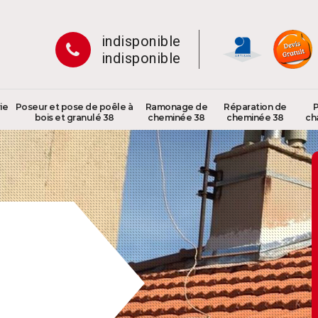
indisponible
indisponible
ie
Poseur et pose de poêle à
Ramonage de
Réparation de
P
bois et granulé 38
cheminée 38
cheminée 38
ch