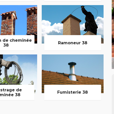
n de cheminée
Ramoneur 38
38
strage de
Fumisterie 38
minée 38