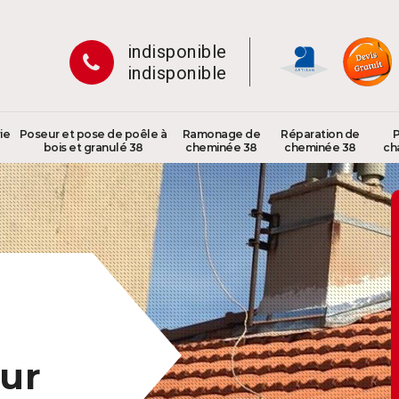
indisponible
indisponible
ie
Poseur et pose de poêle à
Ramonage de
Réparation de
P
bois et granulé 38
cheminée 38
cheminée 38
ch
ur