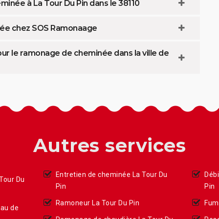
eminée à La Tour Du Pin dans le 38110
inée chez SOS Ramonaage
r le ramonage de cheminée dans la ville de
Autres services
Entretien de cheminée La Tour Du
Débi
Tour Du
Pin
Pin
Ramoneur La Tour Du Pin
Fumi
eau de