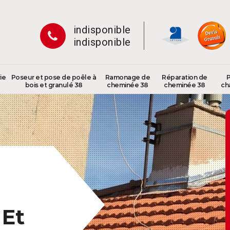
indisponible
indisponible
ie
Poseur et pose de poêle à
Ramonage de
Réparation de
P
bois et granulé 38
cheminée 38
cheminée 38
ch
 Et