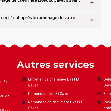
nage de cheminée Livet Et Gavet suivant
ertificat après le ramonage de votre
Autres services
Entretien de cheminée Livet Et
Débi
et Et
Gavet
Gav
Ramoneur Livet Et Gavet
Fumi
eau de
Ramonage de chaudière Livet Et
Pose
Gavet
gran
t Gavet