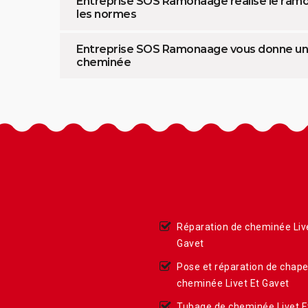
Entreprise SOS Ramonaage réalise le ramo
les normes
Entreprise SOS Ramonaage vous donne un c
cheminée
Réparation de cheminée Liv
Gavet
Pose et réparation de chap
cheminée Livet Et Gavet
Tubage de cheminée Livet E