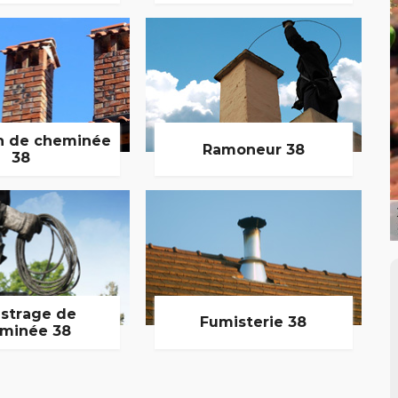
n de cheminée
Ramoneur 38
38
strage de
Fumisterie 38
minée 38