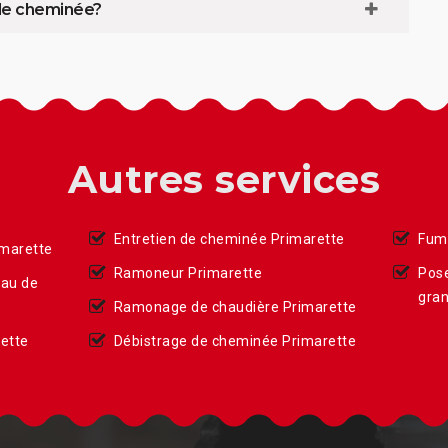
 de cheminée?
Autres services
Entretien de cheminée Primarette
Fumi
imarette
Ramoneur Primarette
Pose
eau de
gran
Ramonage de chaudière Primarette
ette
Débistrage de cheminée Primarette