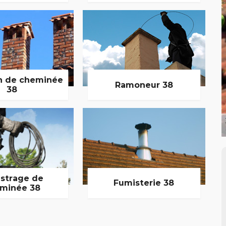
n de cheminée
Ramoneur 38
38
strage de
Fumisterie 38
minée 38