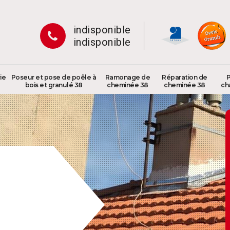
indisponible
indisponible
ie
Poseur et pose de poêle à
Ramonage de
Réparation de
P
bois et granulé 38
cheminée 38
cheminée 38
ch