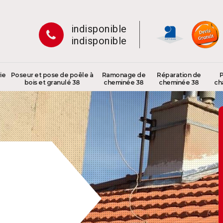
indisponible
indisponible
ie
Poseur et pose de poêle à
Ramonage de
Réparation de
P
bois et granulé 38
cheminée 38
cheminée 38
ch