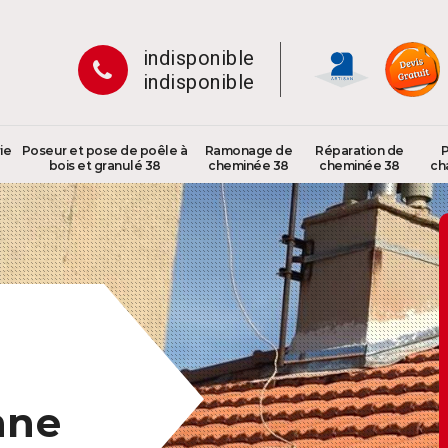
indisponible
indisponible
ie
Poseur et pose de poêle à
Ramonage de
Réparation de
P
bois et granulé 38
cheminée 38
cheminée 38
ch
nne