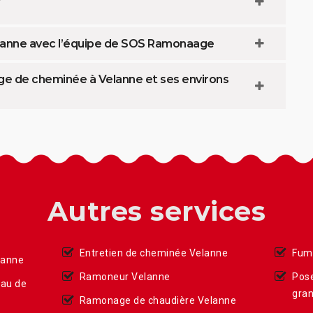
lanne avec l’équipe de SOS Ramonaage
e de cheminée à Velanne et ses environs
Autres services
Entretien de cheminée Velanne
Fumi
lanne
Ramoneur Velanne
Pose
eau de
gran
Ramonage de chaudière Velanne