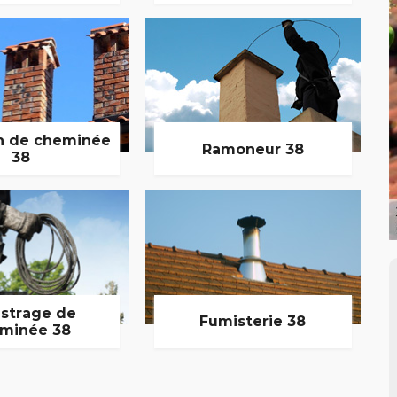
n de cheminée
Ramoneur 38
38
strage de
Fumisterie 38
minée 38