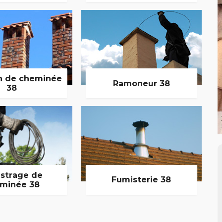
n de cheminée
Ramoneur 38
38
strage de
Fumisterie 38
minée 38