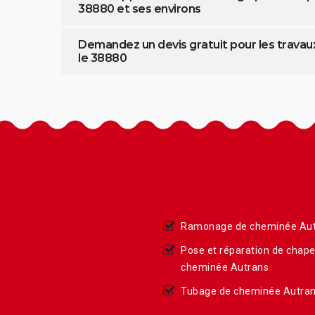
38880 et ses environs
Demandez un devis gratuit pour les travau
le 38880
Ramonage de cheminée Au
Pose et réparation de chap
cheminée Autrans
Tubage de cheminée Autra