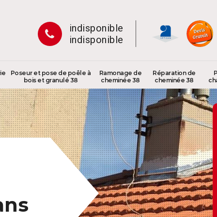
indisponible
indisponible
ie
Poseur et pose de poêle à
Ramonage de
Réparation de
P
bois et granulé 38
cheminée 38
cheminée 38
ch
ans