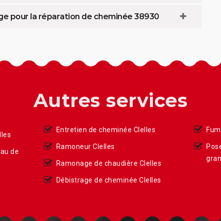
ge pour la réparation de cheminée 38930
Autres services
Entretien de cheminée Clelles
Fumi
les
Ramoneur Clelles
Pose
eau de
gran
Ramonage de chaudière Clelles
Débistrage de cheminée Clelles