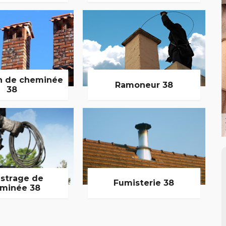
n de cheminée
Ramoneur 38
38
strage de
Fumisterie 38
minée 38