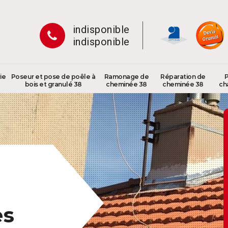
indisponible
indisponible
ie
Poseur et pose de poêle à
Ramonage de
Réparation de
P
bois et granulé 38
cheminée 38
cheminée 38
ch
es