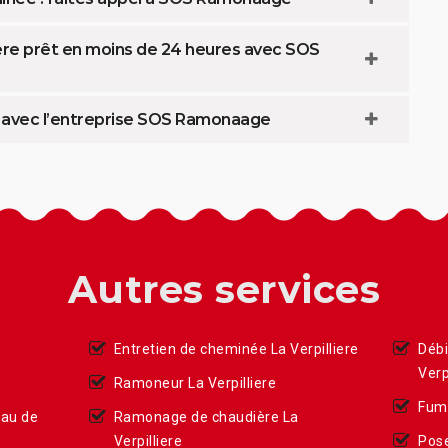
iere prêt en moins de 24 heures avec SOS
e avec l’entreprise SOS Ramonaage
Autres services
Entretien de cheminée La Verpilliere
Débi
Verp
Ramoneur La Verpilliere
Fumi
eau de
Ramonage de chaudière La
Verpilliere
Pose