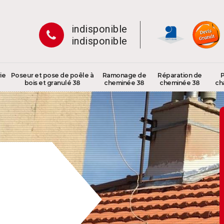
indisponible
indisponible
ie
Poseur et pose de poêle à
Ramonage de
Réparation de
P
bois et granulé 38
cheminée 38
cheminée 38
ch