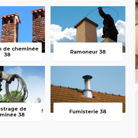
n de cheminée
Ramoneur 38
38
strage de
Fumisterie 38
minée 38