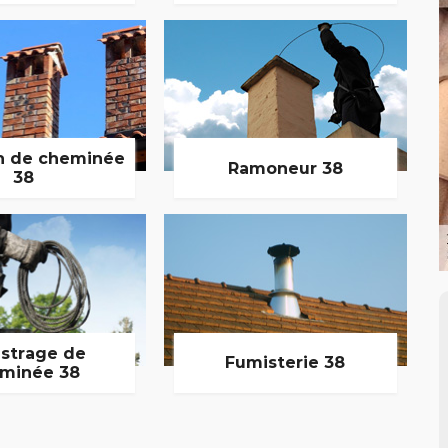
n de cheminée
Ramoneur 38
38
strage de
Fumisterie 38
minée 38