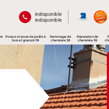
indisponible
indisponible
ie
Poseur et pose de poêle à
Ramonage de
Réparation de
P
bois et granulé 38
cheminée 38
cheminée 38
ch