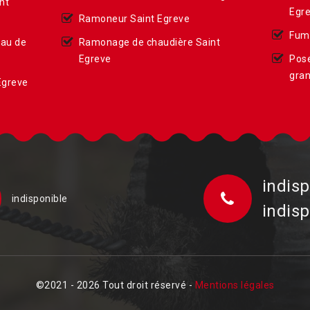
nt
Egr
Ramoneur Saint Egreve
Fumi
eau de
Ramonage de chaudière Saint
Egreve
Pose
gran
Egreve
indisp
indisponible
indisp
©2021 - 2026 Tout droit réservé -
Mentions légales