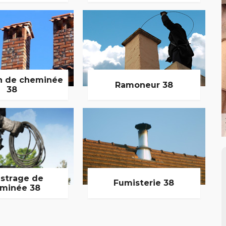
n de cheminée
Ramoneur 38
38
strage de
Fumisterie 38
minée 38