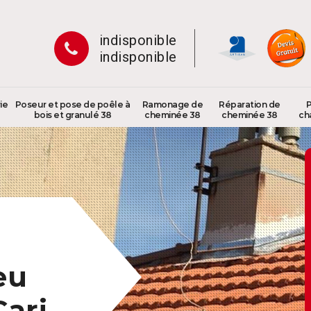
indisponible
indisponible
ie
Poseur et pose de poêle à
Ramonage de
Réparation de
P
bois et granulé 38
cheminée 38
cheminée 38
ch
eu
Cari