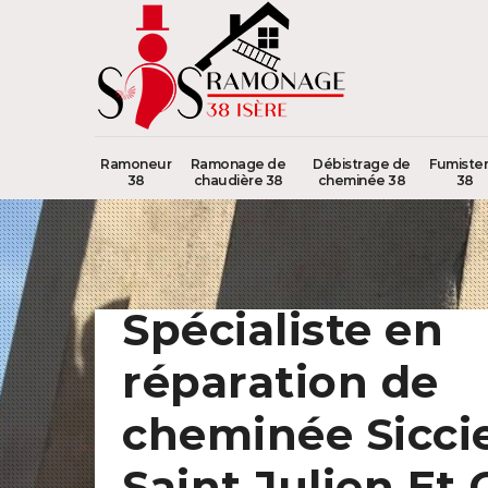
Ramoneur
Ramonage de
Débistrage de
Fumister
38
chaudière 38
cheminée 38
38
Spécialiste en
réparation de
cheminée Sicci
Saint Julien Et 