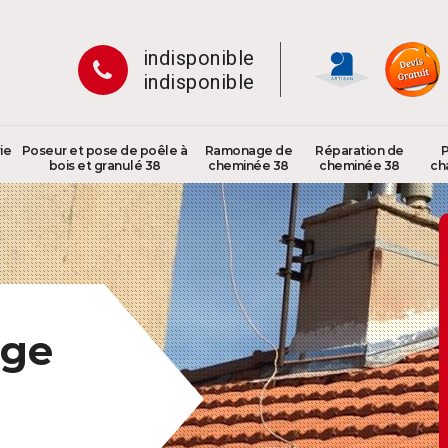
indisponible
indisponible
ie
Poseur et pose de poêle à
Ramonage de
Réparation de
P
bois et granulé 38
cheminée 38
cheminée 38
ch
age