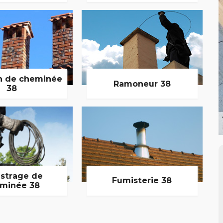
n de cheminée
Ramoneur 38
38
strage de
Fumisterie 38
minée 38