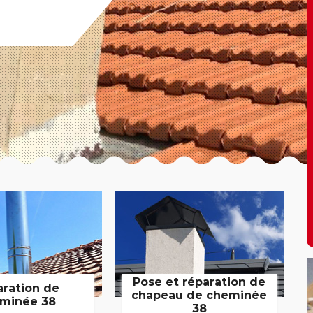
Pose et réparation de
aration de
chapeau de cheminée
minée 38
38