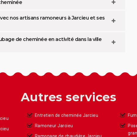
 cheminée
ec nos artisans ramoneurs à Jarcieu et ses
age de cheminée en activité dans la ville
Autres services
Entretien de cheminée Jarcieu
Fumi
cieu
Ramoneur Jarcieu
Pose
cieu
gran
Ramonage de chaudière Jarcieu