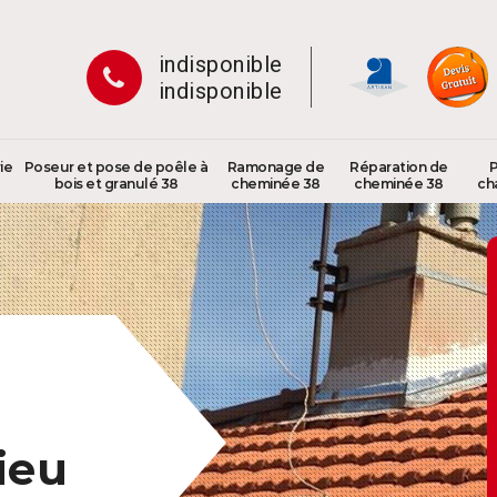
indisponible
indisponible
ie
Poseur et pose de poêle à
Ramonage de
Réparation de
P
bois et granulé 38
cheminée 38
cheminée 38
ch
ieu