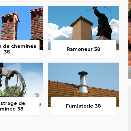
n de cheminée
Ramoneur 38
38
strage de
Fumisterie 38
minée 38