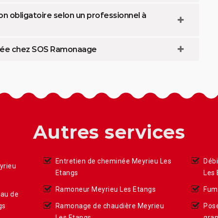
n obligatoire selon un professionnel à
inée chez SOS Ramonaage
Autres services
Entretien de cheminée Meyrieu Les
Déb
yrieu
Etangs
Les 
Ramoneur Meyrieu Les Etangs
Fumi
eau de
gs
Ramonage de chaudière Meyrieu
Pose
Les Etangs
gran