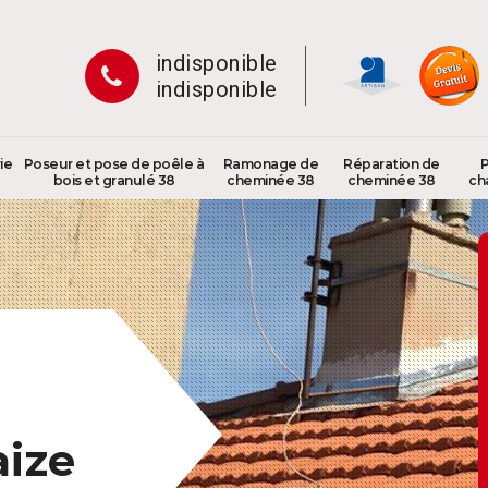
indisponible
indisponible
ie
Poseur et pose de poêle à
Ramonage de
Réparation de
P
bois et granulé 38
cheminée 38
cheminée 38
ch
ize