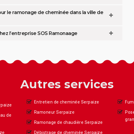
r le ramonage de cheminée dans la ville de
hez l’entreprise SOS Ramonaage
Autres services
Entretien de cheminée Serpaize
Fumi
rpaize
Ramoneur Serpaize
Pose
eau de
gran
Ramonage de chaudière Serpaize
ize
Débistrage de cheminée Serpaize