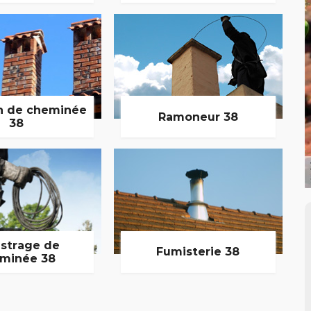
n de cheminée
Ramoneur 38
38
strage de
Fumisterie 38
minée 38