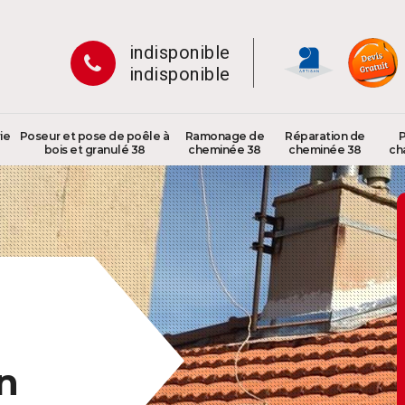
indisponible
indisponible
ie
Poseur et pose de poêle à
Ramonage de
Réparation de
P
bois et granulé 38
cheminée 38
cheminée 38
ch
n