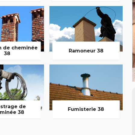
n de cheminée
Ramoneur 38
38
strage de
Fumisterie 38
minée 38